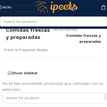
Skip to navigation
MENU
Skip to main content
Comidas frescas
Inicio
/
Perros
/
Comidas frescas y
y preparadas
preparadas
Fresh & Prepared Meals
Show sidebar
No se han encontrado productos que coincidan con tu
selección.