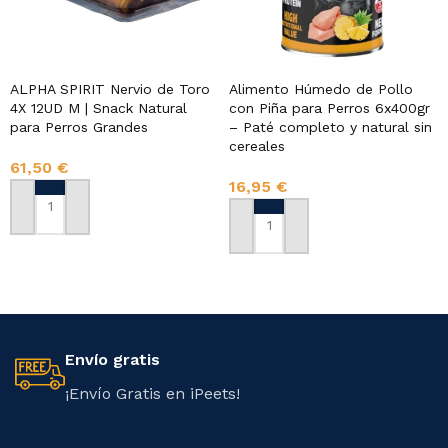
ALPHA SPIRIT Nervio de Toro
Alimento Húmedo de Pollo
4X 12UD M | Snack Natural
con Piña para Perros 6x400gr
para Perros Grandes
– Paté completo y natural sin
cereales
61,50
€
16,95
€
AÑADIR AL CARRITO
AÑADIR AL CARRITO
Envío gratis
¡Envío Gratis en iPeets!