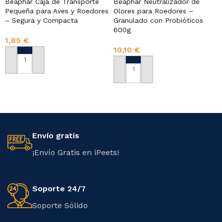
Beaphar Caja de Transporte
Beaphar Neutralizador de
Pequeña para Aves y Roedores
Olores para Roedores –
– Segura y Compacta
Granulado con Probióticos
600g
1,85
€
10,10
€
AÑADIR AL CARRITO
AÑADIR AL CARRITO
Envío gratis
¡Envío Gratis en iPeets!
Soporte 24/7
Soporte Sólido