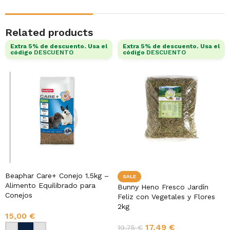
Related products
Extra 5% de descuento. Usa el
Extra 5% de descuento. Usa el
código
DESCUENTO
código
DESCUENTO
Beaphar Care+ Conejo 1.5kg –
SALE
Alimento Equilibrado para
Bunny Heno Fresco Jardín
Conejos
Feliz con Vegetales y Flores
2kg
15,00
€
17,49
€
19,75
€