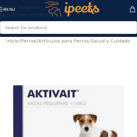
Skip to navigation
MENU
Skip to main content
Inicio
/
Perros
/
Artículos para Perros
/
Salud y Cuidado